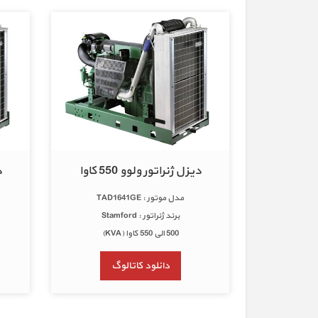
دیزل ژنراتور ولوو 550 کاوا
د
مدل موتور : TAD1641GE
برند ژنراتور : Stamford
500 الی 550 کاوا (KVA)
دانلود کاتالوگ