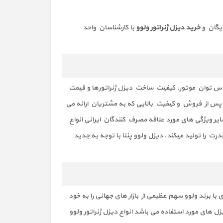
خرید دیزل ژنراتور ولوو
با کارشناسان واحد
اساس توان موتور، کیفیت ساخت دیزل ژنراتور‌ها و قیمت
ت پس از فروش و کیفیت بالایی که به مشتریان ارائه می
سایر ویژگی های مورد علاقه مصرف کنندگان ایرانی انواع
 را تولید میکند. دیزل ولوو پنتا با توجه به جدید
ا برند ولوو سهم عظیمی از بازار های جهانی را به خود
هانی می باشد. انواع موتور دیزل ولوو پنتا سری GE یکی ازپرطرفدارترین دیزل های مورد استفاده می باشد انواع دیزل ژنراتور ولوو