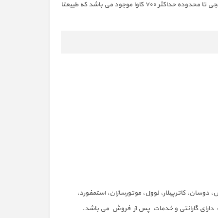
پنتا به عنوان یک دیزل ژنراتور با کیفیت و خوش سابقه نزد مصرف کنندگان در سراسر جهان شناخته میشوند. دیزل ژنراتورهای ولوو در رنجی تا محدوده حداکثر ۷۰۰ کاوا موجود می باشد که طبیعتا
س، دوسان، کاترپیلار، لوول، موتورسازان، استمفورد،
ات دارای گارانتی و خدمات پس از فروش می باشد.