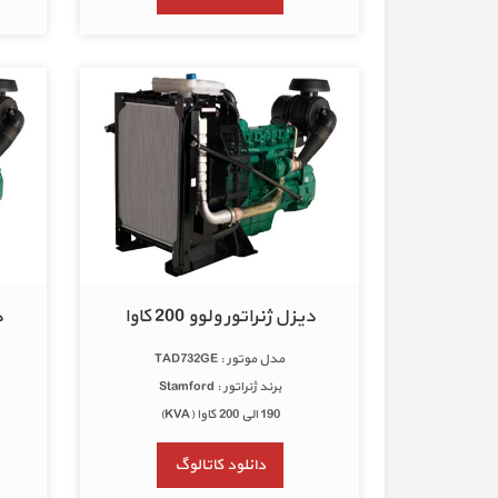
دیزل ژنراتور ولوو 200 کاوا
د
مدل موتور : TAD732GE
برند ژنراتور : Stamford
190 الی 200 کاوا (KVA)
دانلود کاتالوگ