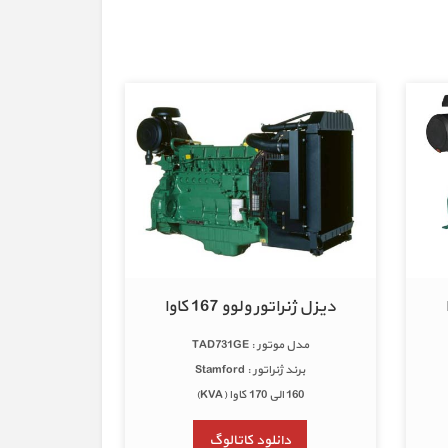
دیزل ژنراتور ولوو 167 کاوا
مدل موتور : TAD731GE
برند ژنراتور : Stamford
160 الی 170 کاوا (KVA)
دانلود کاتالوگ