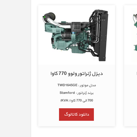
دیزل ژنراتور ولوو 770 کاوا
مدل موتور : TWD1645GE
برند ژنراتور : Stamford
700 الی 770 کاوا (KVA)
دانلود کاتالوگ