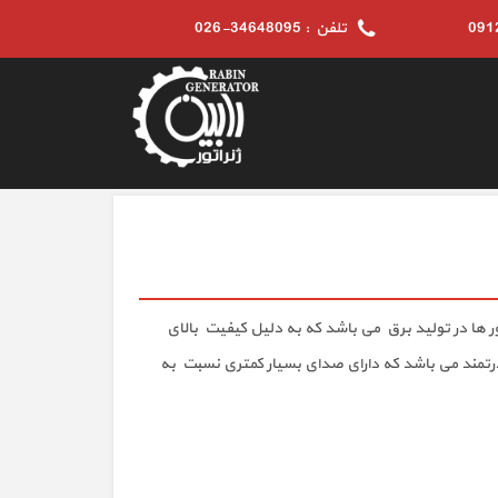
تلفن : 34648095-026
 ها در تولید برق می باشد که به دلیل کیفیت بالای
ن هنگام خرید دیزل ژنراتور می باشد. دیزل ژنراتور ولوو VOLVO دارای موتور بسیار قدرتمند می باشد که دارای صدای بسیار کمتری نسبت به