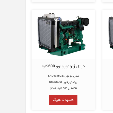
دیزل ژنراتور ولوو 500 کاوا
مدل موتور : TAD1345GE
برند ژنراتور : Stamford
450 الی 500 کاوا (KVA)
دانلود کاتالوگ