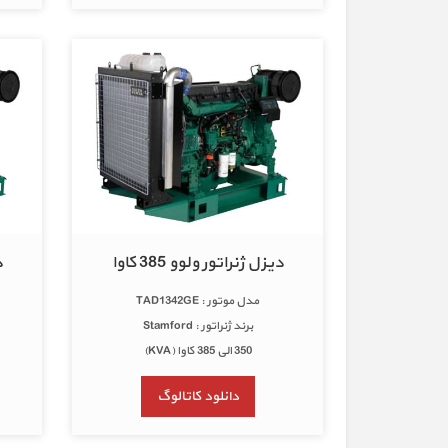
دیزل ژنراتور ولوو 385 کاوا
د
مدل موتور : TAD1342GE
برند ژنراتور : Stamford
350 الی 385 کاوا (KVA)
دانلود کاتالوگ