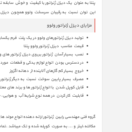
این توان نسبت به رقیبان سرسخت ولوو همچون دیزل ژنرات
مزایای دیزل ژنراتور ولوو
تولید دیزل ژنراتور‌های ولوو در یک پلت فرم یکسان
قیمت مناسب دیزل ژنراتور ولوو پنتا
نصب بسیار آسان ژنراتور برروی دیزل ژنراتور های ول
در دسترس بودن انواع لوازم یدکی و قطعات مورد نی
خروج بسیار کم گاز‌های آلاینده از دهانه اگزوز
مصرف بسیار پایین سوخت نسبت به دیگر ژنراتور‌ه
قابل کوپل شدن با انواع ژنراتور ها و برند های معتب
قابلیت کار کردن در همه نوع شرایط آب و هوایی،
گروه فنی مهندسی رابین ژنراتور ارائه دهنده انواع مولد ها
مکالته،لینز و ... به صورت کوپله شده و تک میباشد .تما