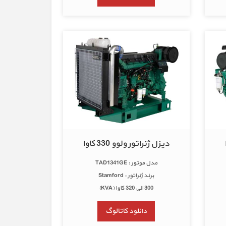
دیزل ژنراتور ولوو 330 کاوا
مدل موتور : TAD1341GE
برند ژنراتور : Stamford
300 الی 320 کاوا (KVA)
دانلود کاتالوگ