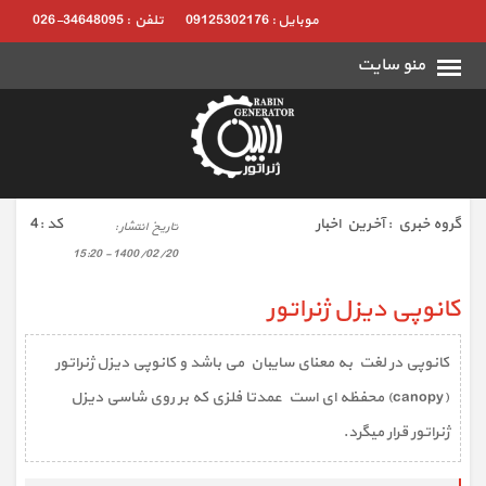
موبایل : 09125302176
تلفن : 34648095-026
گروه خبري :
آخرین اخبار
كد :
4
تاريخ انتشار :
1400/02/20 - 15:20
کانوپی دیزل ژنراتور
کانوپی در لغت به معنای سایبان می باشد و کانوپی دیزل ژنراتور
(canopy) محفظه ای است عمدتا فلزی که بر روی شاسی دیزل
ژنراتور قرار میگرد.