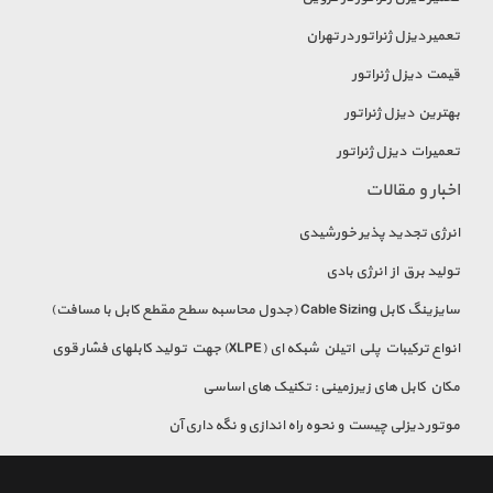
تعمیر دیزل ژنراتور در تهران
قیمت دیزل ژنراتور
بهترین دیزل ژنراتور
تعمیرات دیزل ژنراتور
اخبار و مقالات
انرژی تجدید پذیر خورشیدی
تولید برق از انرژی بادی
سایزینگ کابل Cable Sizing (جدول محاسبه سطح مقطع کابل با مسافت)
انواع تركيبات پلي اتيلن شبكه ای (XLPE) جهت توليد كابلهای فشار قوی
مکان کابل های زیرزمینی : تکنیک های اساسی
موتور دیزلی چیست و نحوه راه اندازی و نگه داری آن