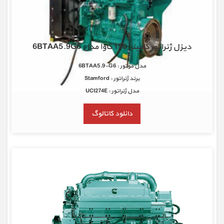
دیزل ژنراتور کامینز 150 کاوا مدل 6BTAA5.9G6
مدل موتور : 6BTAA5.9-G6
برند ژنراتور : Stamford
مدل ژنراتور : UCI274E
دانلود کاتالوگ