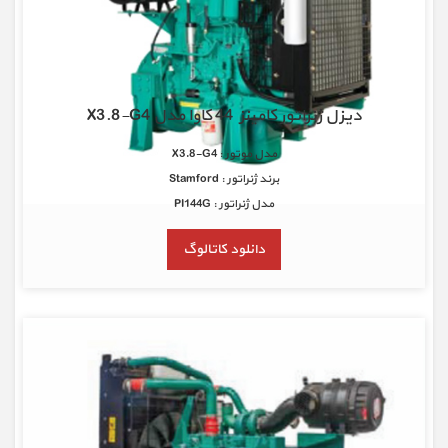
دیزل ژنراتور کامینز 44 کاوا مدل X3.8-G4
مدل موتور : X3.8-G4
برند ژنراتور : Stamford
مدل ژنراتور : PI144G
دانلود کاتالوگ