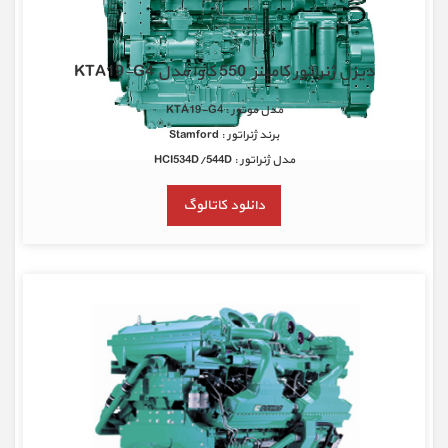
دیزل ژنراتور کامینز 550 کاوا مدل KTA19-G4
مدل موتور : KTA19-G4
برند ژنراتور : Stamford
مدل ژنراتور : HCI534D/544D
دانلود کاتالوگ