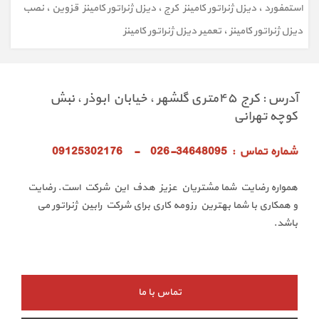
استمفورد
،
دیزل ژنراتور کامینز کرج
،
دیزل ژنراتور کامینز قزوین
،
نصب
دیزل ژنراتور کامینز
،
تعمیر دیزل ژنراتور کامینز
آدرس : کرج ۴۵متری گلشهر ، خیابان ابوذر ، نبش
کوچه تهرانی
شماره تماس : 34648095-026 - 09125302176
همواره رضایت شما مشتریان عزیز هدف این شرکت است. رضایت
و همکاری با شما بهترین رزومه کاری برای شرکت رابین ژنراتور می
باشد.
تماس با ما