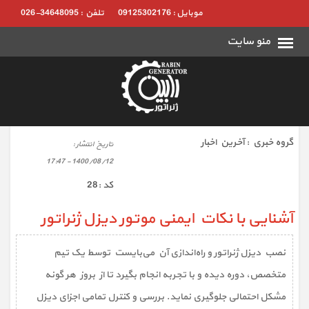
موبایل : 09125302176
تلفن : 34648095-026
گروه خبري :
آخرین اخبار
تاريخ انتشار :
1400/08/12 - 17:47
كد :
28
آشنایی با نکات ایمنی موتور دیزل ژنراتور
نصب دیزل ژنراتور و راه‌اندازی آن می‌بایست توسط یک تیم
متخصص، دوره دیده و با تجربه انجام بگیرد تا از بروز هر گونه
مشکل احتمالی جلوگیری نماید. بررسی و کنترل تمامی اجزای دیزل