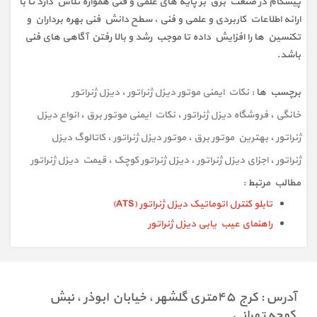
پیشگام در صنعت برق بر پایه های علمی و فنی همواره تلاش دارد تا با
ارائه اطلاعات کاربردی و علمی و فنی ، سطح دانش فنی بهره برداران و
تکنسین ها را افزایش داده تا موجب رشد و بالا رفتن آگاهی های فنی
باشد.
برچسب ها :
نکات ایمنی موتور دیزل ژنراتور
،
دیزل ژنراتور
خانگی
،
فروشگاه دیزل ژنراتور
،
نکات ایمنی موتور برق
،
انواع دیزل
ژنراتور
،
بهترین موتور برق
،
موتور دیزل ژنراتور
،
کاتالوگ دیزل
ژنراتور
،
اجزای دیزل ژنراتور
،
دیزل ژنراتور کوچک
،
قیمت دیزل ژنراتور
مطالب مرتبط :
تابلو کنترل اتوماتیک دیزل ژنراتور (ATS)
راهنمای عیب یابی دیزل ژنراتور
آدرس : کرج ۴۵متری گلشهر ، خیابان ابوذر ، نبش
کوچه تهرانی