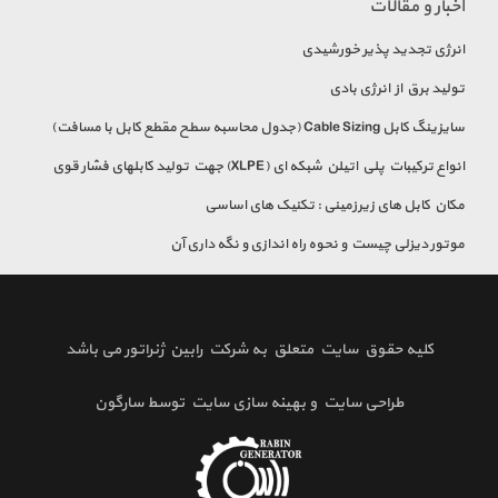
اخبار و مقالات
انرژی تجدید پذیر خورشیدی
تولید برق از انرژی بادی
سایزینگ کابل Cable Sizing (جدول محاسبه سطح مقطع کابل با مسافت)
انواع تركيبات پلي اتيلن شبكه ای (XLPE) جهت توليد كابلهای فشار قوی
مکان کابل های زیرزمینی : تکنیک های اساسی
موتور دیزلی چیست و نحوه راه اندازی و نگه داری آن
کلیه حقوق سایت متعلق به شرکت رابین ژنراتور می باشد
طراحی سایت
و
بهینه سازی سایت
توسط
سارگون