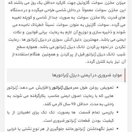
میزان مخزن سوخت گازوئیل جهت کارکرد حداقل یک روز می باشند که
این مخزن سوخت معمولاً در داخل شاسی طراحی میگردد و در دستگاه
های قدرت بالا مخزن سوخت به صورت جدا از شاسی و کوپله تعبیه
می گردد. سوخت گازئیل به عنوان سوخت نسبتاً خطرناک نامیده می
شوند و ذخیره سازی و توزیع آن لازم به رعایت برخی قوانین و نکات
ایمنی می باشد. مهمترین دلیل آتش سوزی در دیزل ژنراتور ها ، رعایت
نکردن در نحوه پر کردن تانک دیزل ژنراتور می باشد. همواره سطح
شیب تانک دیزل ژنراتور قبل از پر کردن و همچنین هنگام استفاده از
آن نیز باید کنترل گردد.
موارد ضروری در ایمنی دیزل ژنراتورها
تعویض روغن طول عمر
دیزل ژنراتور
را افزایش می دهد. ژنراتور
هایی که با رعایت اصول ایمنی مناسب بکارگرفته می شوند به
راحتی به مدت حداقل 10 سال کار می کنند.
بازرسی تمام قسمت ها بصورت تک تک برای اطمینان از با
کیفیت بودن قطعات ژنراتور ضروری است.
تمیز نگهداشتن ژنراتور مانند جلوگیری از هر نوع نشتی یا خرابی